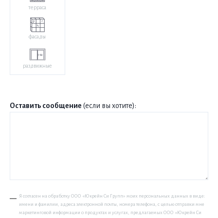
терраса
фасады
раздвижные
Оставить сообщение
(если вы хотите):
Я согласен на обработку ООО «Юкрейн Си Групп» моих персональных данных в виде:
имени и фамилии, адреса электронной почты, номера телефона, с целью отправки мне
маркетинговой информации о продуктах и услугах, предлагаемых ООО «Юкрейн Си