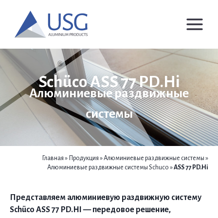
Перейти
к
содержимому
Schüco ASS 77 PD.Hi
Алюминиевые раздвижные
системы
Главная
»
Продукция
»
Алюминиевые раздвижные системы
»
Алюминиевые раздвижные системы Schuco
»
ASS 77 PD.Hi
Представляем алюминиевую раздвижную систему
Schüco ASS 77 PD.HI — передовое решение,