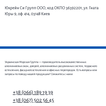
Юкрейн Си Групп ООО, код ОКПО 36392201, ул. Гната
Юры 9, оф. 414, 03148 Киев
Украинская Морская Группа — производитель высококачественных
алюминиевых окон, дверей, алюминиевых раздвижных систем, террасного
остекления, фасадного остекления и офисных перегородок. Есть вопросы или
запросы по поводу нашей продукции? Свяжитесь с нами:
+38 (066) 189 19 39
+38 (067) 502 56 45