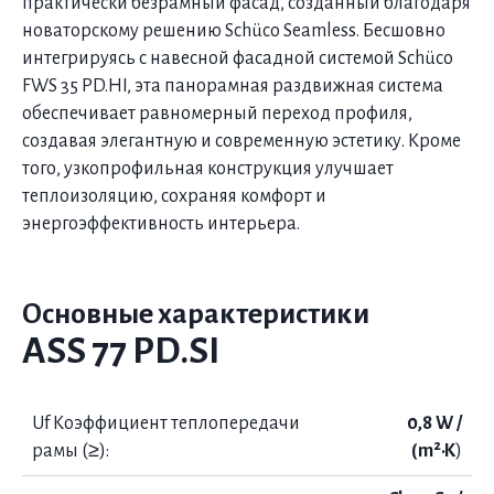
практически безрамный фасад, созданный благодаря
новаторскому решению Schüco Seamless. Бесшовно
интегрируясь с навесной фасадной системой Schüco
FWS 35 PD.HI, эта панорамная раздвижная система
обеспечивает равномерный переход профиля,
создавая элегантную и современную эстетику. Кроме
того, узкопрофильная конструкция улучшает
теплоизоляцию, сохраняя комфорт и
энергоэффективность интерьера.
Основные характеристики
ASS 77 PD.SI
Uf Коэффициент теплопередачи
0,8 W /
рамы (≥):
(m²·K
)