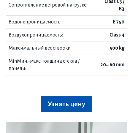
Class C3 /
Сопротивление ветровой нагрузке:
B3
Водонепроницаемость:
E 750​
Воздухопроницаемость:
Class 4
Максимальный вес створки:
500 kg
MinМин.-макс. толщина стекла /
20…60 mm
панели:
Узнать цену