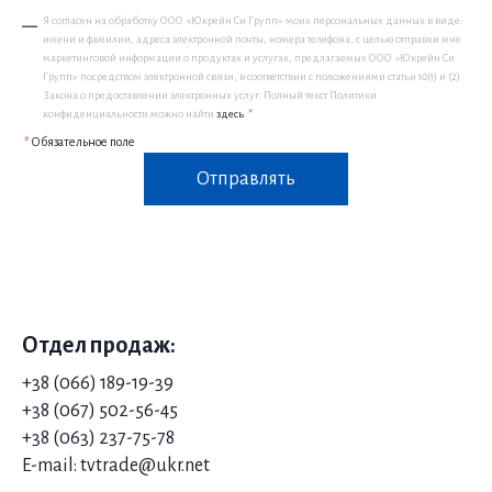
Я согласен на обработку ООО «Юкрейн Си Групп» моих персональных данных в виде:
имени и фамилии, адреса электронной почты, номера телефона, с целью отправки мне
маркетинговой информации о продуктах и услугах, предлагаемых ООО «Юкрейн Си
Групп» посредством электронной связи, в соответствии с положениями статьи 10(1) и (2)
Закона о предоставлении электронных услуг. Полный текст Политики
конфиденциальности можно найти
здесь
.
*
*
Обязательное поле
Отправлять
Отдел продаж:
+38 (066) 189-19-39
+38 (06
7) 502-56-45
+38 (063) 237-75-78
E-mail: tvtrade@ukr.net