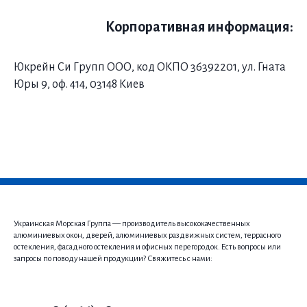
Корпоративная информация:
Юкрейн Си Групп ООО, код ОКПО 36392201, ул. Гната
Юры 9, оф. 414, 03148 Киев
Украинская Морская Группа — производитель высококачественных
алюминиевых окон, дверей, алюминиевых раздвижных систем, террасного
остекления, фасадного остекления и офисных перегородок. Есть вопросы или
запросы по поводу нашей продукции? Свяжитесь с нами: