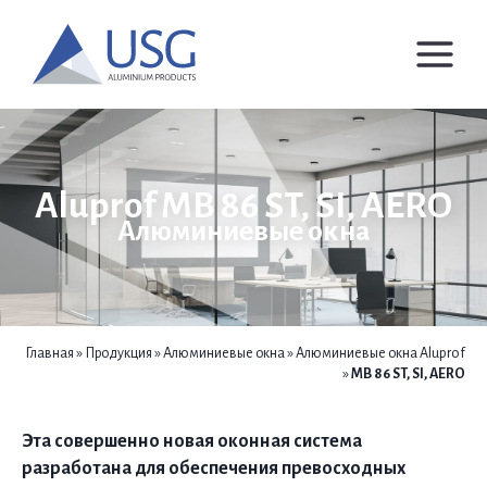
Перейти
к
содержимому
Aluprof MB 86 ST, SI, AERO
Алюминиевые окна
Главная
»
Продукция
»
Алюминиевые окна
»
Алюминиевые окна Aluprof
»
MB 86 ST, SI, AERO
Эта совершенно новая оконная система
разработана для обеспечения превосходных