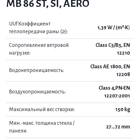
MB 86 ST, SI, AERO
UUf Коэффициент
1,39 W / (m²·K
)
теплопередачи рамы (≥):
Сопротивление ветровой
Class C5/B5, EN
нагрузке:
12210
Class AE 1800, EN
Водонепроницаемость:
12208
Class 4,PN-EN
Воздухопроницаемость:
12207:2001
Максимальный вес створки:
150 kg
Мин.-макс. толщина стекла /
27…72 mm
панели: