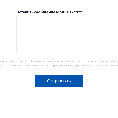
Оставить сообщение
(если вы хотите):
 данных в виде: имени и фамилии, адреса электронной почты, номера телефона, с целью отправки 
ии с положениями статьи 10(1) и (2) Закона о предоставлении электронных услуг. Полный текст По
Отправлять