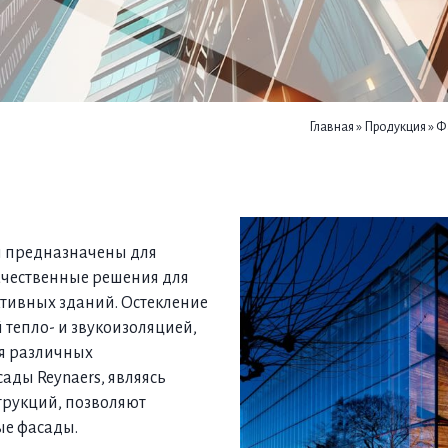
Главная
»
Продукция
»
Ф
и предназначены для
ачественные решения для
тивных зданий. Остекление
 тепло- и звукоизоляцией,
ля различных
ады Reynaers, являясь
трукций, позволяют
ые фасады.