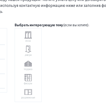
ми, используя контактную информацию ниже или заполнив ф
ь.
Выбрать интересующую тему
(если вы хотите):
окна
двери
терраса
фасады
раздвижные