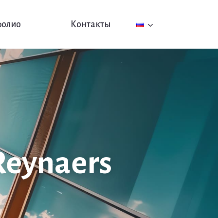
фолио
Контакты
eynaers