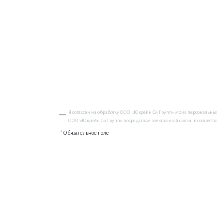
Я согласен на обработку ООО «Юкрейн Си Групп» моих персональных
ООО «Юкрейн Си Групп» посредством электронной связи, в соответств
*
Обязательное поле