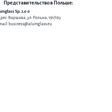
Представительство в Польше:
umglass Sp. z.o o
рес: Варшава, ул. Рольна, 191/193
mail: business@alumglass.eu