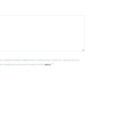
мне маркетинговой информации о продуктах и услугах, предлагаемых
литики конфиденциальности можно найти
здесь
.
*