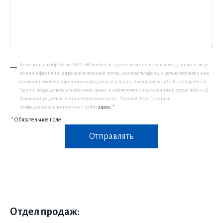
Я согласен на обработку ООО «Юкрейн Си Групп» моих персональных данных в виде:
имени и фамилии, адреса электронной почты, номера телефона, с целью отправки мне
маркетинговой информации о продуктах и услугах, предлагаемых ООО «Юкрейн Си
Групп» посредством электронной связи, в соответствии с положениями статьи 10(1) и (2)
Закона о предоставлении электронных услуг. Полный текст Политики
конфиденциальности можно найти
здесь
.
*
*
Обязательное поле
Отправлять
Отдел продаж: