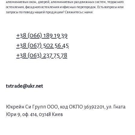
алюминиевых окон, дверей, алюминиевых раздвижных систем, террасного
остекления, фасадного остекления и офисных перегородок. Есть вопросы или
запросы по поводу нашей продукции? Свяжитесь с нами:
+38 (066) 189 19 39
+38 (067) 502 56 45
+38 (063) 237 75 78
tvtrade@ukr.net
Юкрейн Си Групп ООО, код ОКПО 36392201, ул. Гната
Юри 9, оф. 414, 03148 Киев