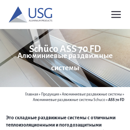
Перейти
к
содержимому
Schüco ASS 70 FD
Алюминиевые раздвижные
системы
Главная
»
Продукция
»
Алюминиевые раздвижные системы
»
Алюминиевые раздвижные системы Schuco
»
ASS 70 FD
Это складные раздвижные системы с отличными
теплоизоляционными и погодозащитными