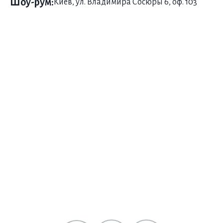
Шоу-рум:
Киев, ул. Владимира Сосюры 6, оф. 103