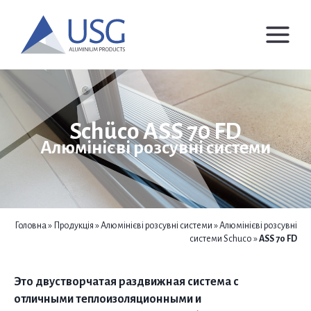
Перейти
до
вмісту
Schüco ASS 70 FD
Алюмінієві розсувні системи
Головна
»
Продукція
»
Алюмінієві розсувні системи
»
Алюмінієві розсувні
системи Schuco
»
ASS 70 FD
Это двустворчатая раздвижная система с
отличными теплоизоляционными и