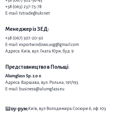
+38 (067) 502-56-45
+38 (063) 237-75-78
E-mail: tvtrade@ukr.net
Менеджер із ЗЕД:
+38 (067) 507-20-50
E-mail: exportwindows.usg@gmail.com
Адреса: Київ, вул. Гната Юри, буд. 9
Представництво в Польщі
:
Alumglass Sp. z.o o
Адреса: Варшава, вул. Рольна, 191/193
E-mail: business@alumglass.eu
Шоу-рум:
Київ, вул Володимира Сосюри 6, оф. 103