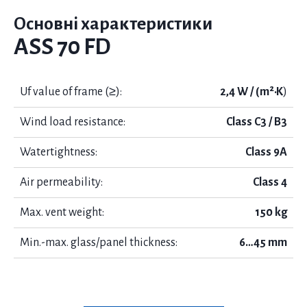
Основні характеристики
ASS 70 FD
Uf value of frame (≥):
2,4 W / (m²·K
)
Wind load resistance:
Class C3 / B3
Watertightness:
Class 9A
Air permeability:
Class 4
Max. vent weight:
150 kg
Min.-max. glass/panel thickness:
6…45 mm