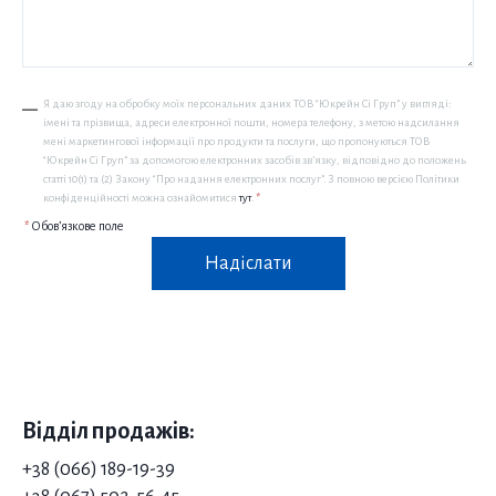
Я даю згоду на обробку моїх персональних даних ТОВ “Юкрейн Сі Груп” у вигляді:
імені та прізвища, адреси електронної пошти, номера телефону, з метою надсилання
мені маркетингової інформації про продукти та послуги, що пропонуються ТОВ
“Юкрейн Сі Груп” за допомогою електронних засобів зв’язку, відповідно до положень
статті 10(1) та (2) Закону “Про надання електронних послуг”. З повною версією Політики
конфіденційності можна ознайомитися
тут
.
*
*
Обов’язкове поле
Надіслати
Відділ продажів:
+38 (066) 189-19-39