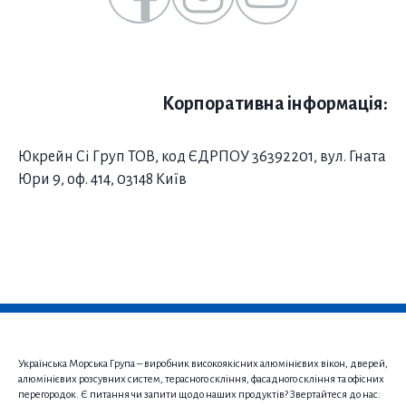
Корпоративна інформація:
Юкрейн Сі Груп ТОВ, код ЄДРПОУ 36392201, вул. Гната
Юри 9, оф. 414, 03148 Київ
Українська Морська Група – виробник високоякісних алюмінієвих вікон, дверей,
алюмінієвих розсувних систем, терасного скління, фасадного скління та офісних
перегородок. Є питання чи запити щодо наших продуктів? Звертайтеся до нас: