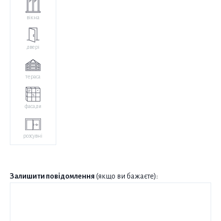
вікна
двері
тераса
фасади
розсувні
Залишити повідомлення
(якщо ви бажаєте):