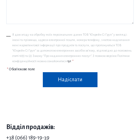
Я даю згоду на обробку моїх персональних даних ТОВ “Юкрейн Сі Груп” у вигляді:
імені та прізвища, адреси електронної пошти, номера телефону, з метою надсилання
мені маркетингової інформації про продукти та послуги, що пропонуються ТОВ
“Юкрейн Сі Груп” за допомогою електронних засобів зв’язку, відповідно до положень
статті 10(1) та (2) Закону “Про надання електронних послуг”. З повною версією Політики
конфіденційності можна ознайомитися
тут
.
*
*
Обов’язкове поле
Надіслати
Відділ продажів:
+38 (066) 189-19-39