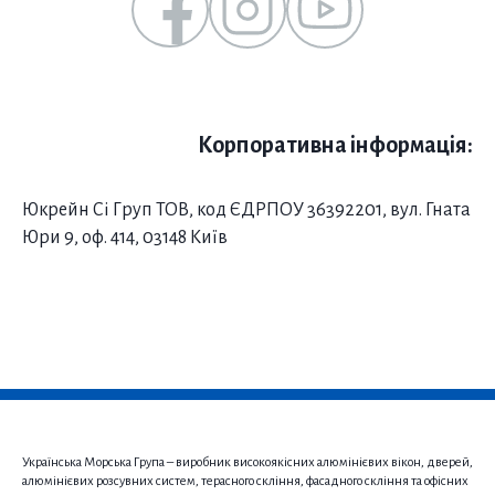
Корпоративна інформація:
Юкрейн Сі Груп ТОВ, код ЄДРПОУ 36392201, вул. Гната
Юри 9, оф. 414, 03148 Київ
Українська Морська Група – виробник високоякісних алюмінієвих вікон, дверей,
алюмінієвих розсувних систем, терасного скління, фасадного скління та офісних