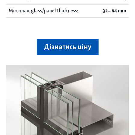
Min.-max. glass/panel thickness:
32…64 mm
Дізнатись ціну