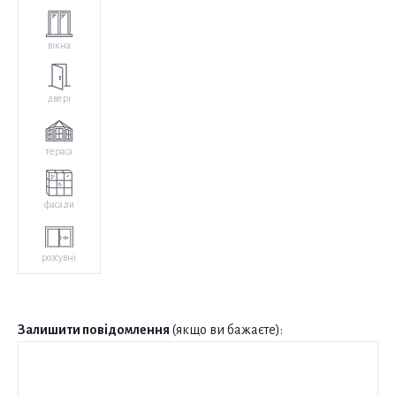
вікна
двері
тераса
фасади
розсувні
Залишити повідомлення
(якщо ви бажаєте):