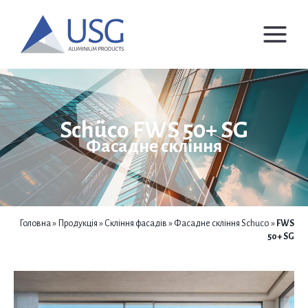
Перейти
до
вмісту
Schüco FWS 50+ SG
Фасадне скління
Головна
»
Продукція
»
Скління фасадів
»
Фасадне скління Schuco
»
FWS
50+ SG