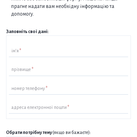
прагне надати вам необхідну інформацію та
допомогу.
Заповніть свої дані:
ім’я
*
прізвище
*
номер телефону
*
адреса електронної пошти
*
Обрати потрібну тему
(якщо ви бажаєте):