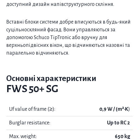
доступний дизайн напівструктурного скління.
Вставні блоки системи добре вписуються в будь-який
суцільноскляний фасад. Вони управляються за
допомогою Schuco TipTronic або вручну для
верхньопідвісних вікон, що відчиняються назовні та
паралельно відчиняються.
Основні характеристики
FWS 50+ SG
Uf value of frame (≥):
0,9 W / (m²·K
)
Burglar resistance:
Up to RC 2
Max. weight:
650 kg