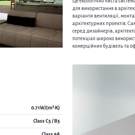
Це екологічно чиста систе
для використання в архітект
варіанти вентиляції, монта
архітектурних проектів. Са
серед дизайнерів, архітект
потенціал широко використ
комерційних будівель та оф
0.71W/(m²·K)
Class C5 / B5
Class 9A