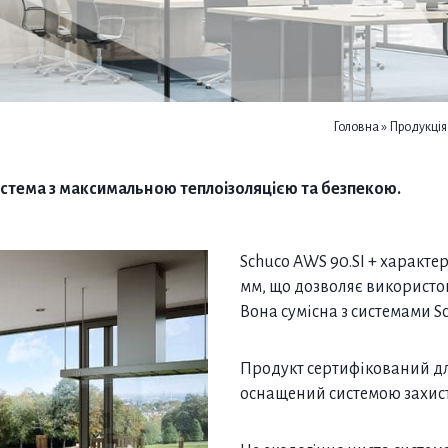
Головна
»
Продукція
стема з максимальною теплоізоляцією та безпекою.
Schuco AWS 90.SI + характ
мм, що дозволяє використов
Вона сумісна з системами Sc
Продукт сертифікований дл
оснащений системою захисту