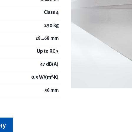
Class 4
250 kg
28…68 mm
Up to RC 3
47 dB(A)
0.5 W/(m²·K)
56 mm
ну