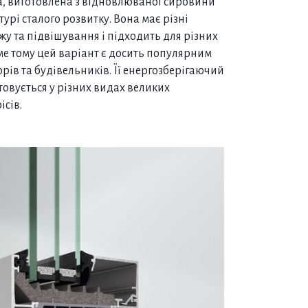
ма, виготовлена з відновлюваної сировини
урі сталого розвитку. Вона має різні
жу та підвішування і підходить для різних
ме тому цей варіант є досить популярним
орів та будівельників. Її енергозберігаючий
овується у різних видах великих
ісів.