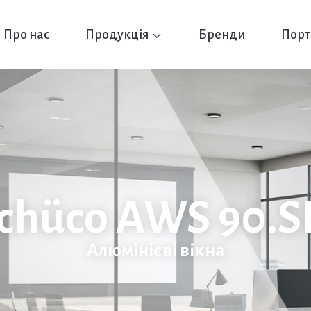
Про нас
Продукція
Бренди
Порт
chüco AWS 90.S
Алюмінієві вікна