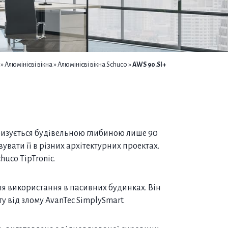
»
Алюмінієві вікна
»
Алюмінієві вікна Schuco
»
AWS 90.SI+
еризується будівельною глибиною лише 90
увати її в різних архітектурних проектах.
huco TipTronic.
я використання в пасивних будинках. Він
 від злому AvanTec SimplySmart.