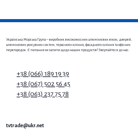
Українська Морська Група – виробник високоякісних алюмінієвих вікон, дверей,
алюмінієвих розсувних систем, терасного скління, фасадного скління та офісних
перегородок. Є питання чи запити щодо наших продуктів? Звертайтеся до нас:
+38 (066) 189 19 39
+38 (067) 502 56 45
+38 (063) 237 75 78
tvtrade@ukr.net