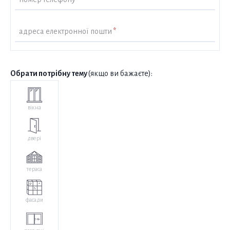
адреса електронної пошти
*
Обрати потрібну тему
(якщо ви бажаєте):
вікна
двері
тераса
фасади