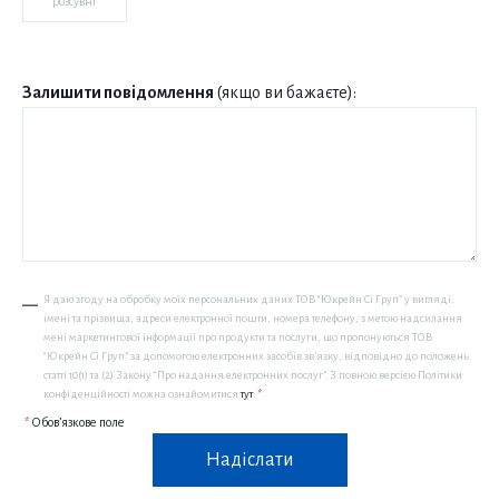
розсувні
Залишити повідомлення
(якщо ви бажаєте):
Я даю згоду на обробку моїх персональних даних ТОВ “Юкрейн Сі Груп” у вигляді:
імені та прізвища, адреси електронної пошти, номера телефону, з метою надсилання
мені маркетингової інформації про продукти та послуги, що пропонуються ТОВ
“Юкрейн Сі Груп” за допомогою електронних засобів зв’язку, відповідно до положень
статті 10(1) та (2) Закону “Про надання електронних послуг”. З повною версією Політики
конфіденційності можна ознайомитися
тут
.
*
*
Обов’язкове поле
Надіслати