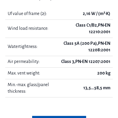
Uf value of frame (≥):
2,16 W / (m²·K)
Class C1/B2,PN-EN
Wind load resistance:
12210:2001
Class 5A (200 Pa),PN-EN
Watertightness:
12208:2001
Air permeability:
Class 3,PN-EN 12207:2001
Max. vent weight:
200 kg
Min.-max. glass/panel
13,5…58,5 mm
thickness: