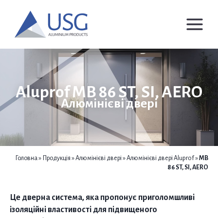
Перейти
до
вмісту
Aluprof MB 86 ST, SI, AERO
Алюмінієві двері
Головна
»
Продукція
»
Алюмінієві двері
»
Алюмінієві двері Aluprof
»
MB
86 ST, SI, AERO
Це дверна система, яка пропонує приголомшливі
ізоляційні властивості для підвищеного