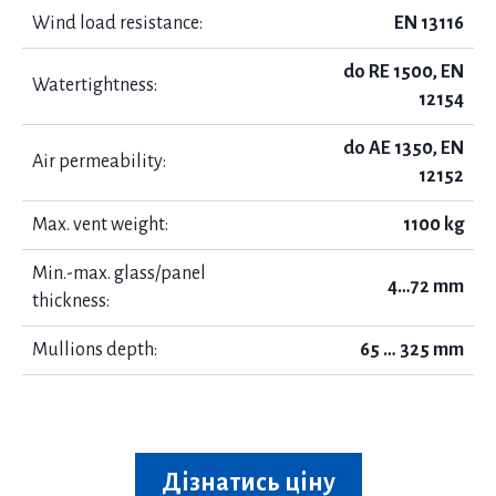
Wind load resistance:
EN 13116
do RE 1500, EN
Watertightness:
12154
do AE 1350, EN
Air permeability:
12152
Max. vent weight:
1100 kg
Min.-max. glass/panel
4…72 mm
thickness:
Mullions depth:
65 … 325 mm
Дізнатись ціну