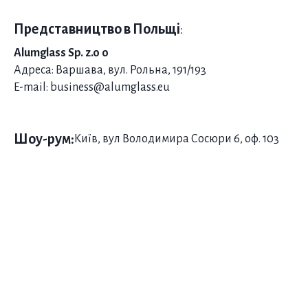
Представництво в Польщі
:
Alumglass Sp. z.o o
Адреса: Варшава, вул. Рольна, 191/193
E-mail: business@alumglass.eu
Шоу-рум:
Київ, вул Володимира Сосюри 6, оф. 103