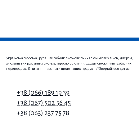
Українська Морська Група – виробник високоякісних алюмінієвих вікон, дверей,
алюмінієвих розсувних систем, терасного скління, фасадного скління та офісних
перегородок. Є питання чи запити щодо наших продуктів? Звертайтеся до нас:
+38 (066) 189 19 39
+38 (067) 502 56 45
+38 (063) 237 75 78