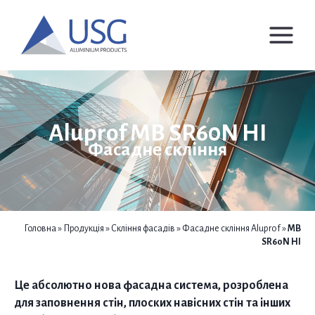
Перейти
до
вмісту
Aluprof MB SR60N HI
Фасадне скління
Головна
»
Продукція
»
Скління фасадів
»
Фасадне скління Aluprof
»
MB
SR60N HI
Це абсолютно нова фасадна система, розроблена
для заповнення стін, плоских навісних стін та інших