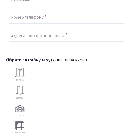
номер телефону
*
адреса електронної пошти
*
Обрати потрібну тему
(якщо ви бажаєте):
вікна
двері
тераса