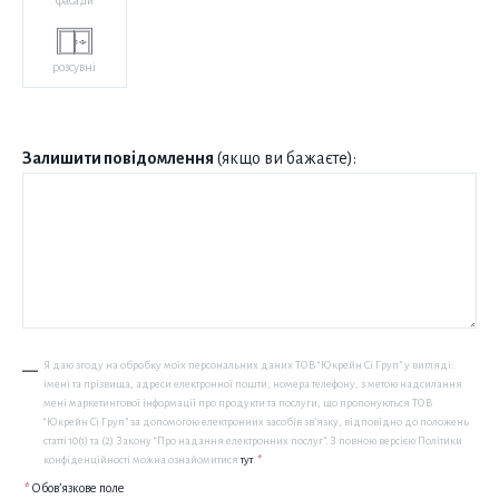
фасади
розсувні
Залишити повідомлення
(якщо ви бажаєте):
Я даю згоду на обробку моїх персональних даних ТОВ “Юкрейн Сі Груп” у вигляді:
імені та прізвища, адреси електронної пошти, номера телефону, з метою надсилання
мені маркетингової інформації про продукти та послуги, що пропонуються ТОВ
“Юкрейн Сі Груп” за допомогою електронних засобів зв’язку, відповідно до положень
статті 10(1) та (2) Закону “Про надання електронних послуг”. З повною версією Політики
конфіденційності можна ознайомитися
тут
.
*
*
Обов’язкове поле