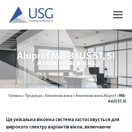
Перейти
до
вмісту
Aluprof MB-86US ST, SI
Алюмінієві вікна
Головна
»
Продукція
»
Алюмінієві вікна
»
Алюмінієві вікна Aluprof
»
MB-
86US ST, SI
Ця унікальна віконна система застосовується для
широкого спектру варіантів вікон, включаючи