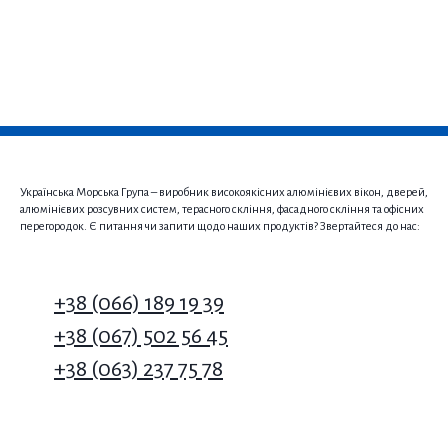
Українська Морська Група – виробник високоякісних алюмінієвих вікон, дверей,
алюмінієвих розсувних систем, терасного скління, фасадного скління та офісних
перегородок. Є питання чи запити щодо наших продуктів? Звертайтеся до нас:
+38 (066) 189 19 39
+38 (067) 502 56 45
+38 (063) 237 75 78