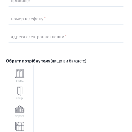
прізвище
*
номер телефону
*
адреса електронної пошти
*
Обрати потрібну тему
(якщо ви бажаєте):
вікна
двері
тераса