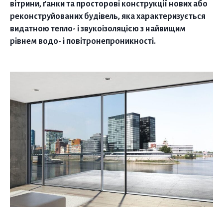
вітрини, ґанки та просторові конструкції нових або
реконструйованих будівель, яка характеризується
видатною тепло- і звукоізоляцією з найвищим
рівнем водо- і повітронепроникності.