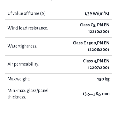
Uf value of frame (≥):
1,39 W/(m²K)
Class C5, PN-EN
Wind load resistance:
12210:2001
Class E 1500,PN-EN
Watertightness:
12208:2001
Class 4,PN-EN
Air permeability:
12207:2001
Max.weight:
150 kg
Min.-max. glass/panel
13,5…58,5 mm
thickness: