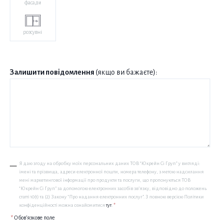
фасади
розсувні
Залишити повідомлення
(якщо ви бажаєте):
Я даю згоду на обробку моїх персональних даних ТОВ “Юкрейн Сі Груп” у вигляді:
імені та прізвища, адреси електронної пошти, номера телефону, з метою надсилання
мені маркетингової інформації про продукти та послуги, що пропонуються ТОВ
“Юкрейн Сі Груп” за допомогою електронних засобів зв’язку, відповідно до положень
статті 10(1) та (2) Закону “Про надання електронних послуг”. З повною версією Політики
конфіденційності можна ознайомитися
тут
.
*
*
Обов’язкове поле