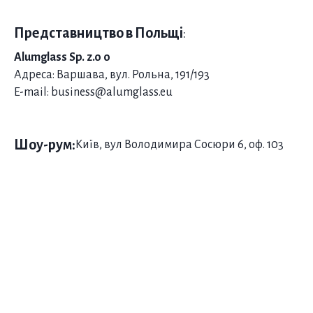
Представництво в Польщі
:
Alumglass Sp. z.o o
Адреса: Варшава, вул. Рольна, 191/193
E-mail: business@alumglass.eu
Шоу-рум:
Київ, вул Володимира Сосюри 6, оф. 103