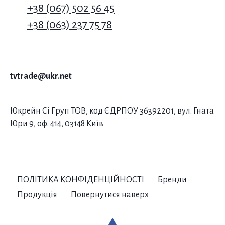
+38 (067) 502 56 45
+38 (063) 237 75 78
tvtrade@ukr.net
Юкрейн Сі Груп ТОВ, код ЄДРПОУ 36392201, вул. Гната
Юри 9, оф. 414, 03148 Київ
Скління приватного будинку
системою Reynaers
ПОЛІТИКА КОНФІДЕНЦІЙНОСТІ
Бренди
Продукція
Повернутися наверх
Ми раді представити нашу останню реалізацію в
Міжріччі, Київська область. Проєкт включає скління
приватного будинку високоякісними вікнами