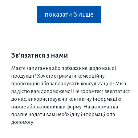
показати більше
Зв’язатися з нами
Маєте запитання або побажання щодо нашої
продукції? Хочете отримати комерційну
пропозицію або запланувати консультацію? Ми з
радістю вам допоможемо! Не соромтеся звертатися
до нас, використовуючи контактну інформацію
Тераса засклена розсувними
нижче або заповнивши форму. Наша команда
системами
прагне надати вам необхідну інформацію та
допомогу.
Скління тераси
за допомогою розсувних вікон
Reynaers CP155LS і алюмінієвих дверей Masterline 8Hi