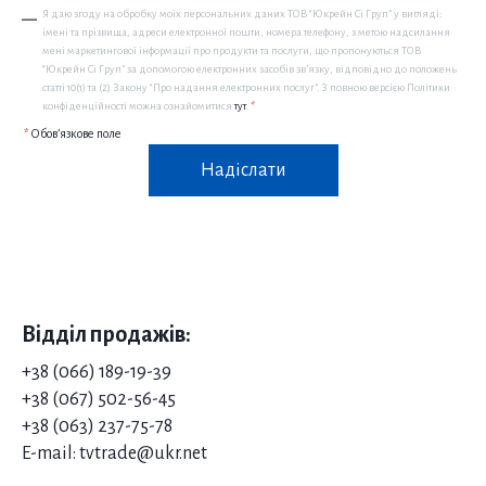
Я даю згоду на обробку моїх персональних даних ТОВ “Юкрейн Сі Груп” у вигляді:
імені та прізвища, адреси електронної пошти, номера телефону, з метою надсилання
мені маркетингової інформації про продукти та послуги, що пропонуються ТОВ
“Юкрейн Сі Груп” за допомогою електронних засобів зв’язку, відповідно до положень
статті 10(1) та (2) Закону “Про надання електронних послуг”. З повною версією Політики
конфіденційності можна ознайомитися
тут
.
*
*
Обов’язкове поле
Надіслати
Відділ продажів:
+38 (066) 189-19-39
+38 (067) 502-56-45
+38 (063) 237-75-78
E-mail: tvtrade@ukr.net