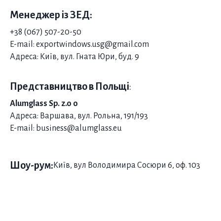
Менеджер із ЗЕД:
Скління вікнами Aluprof – Музей-
+38 (067) 507-20-50
пекарня
E-mail: exportwindows.usg@gmail.com
Адреса: Київ, вул. Гната Юри, буд. 9
Представляємо наш проєкт у Черкаській області, де
ми використовували передові
вікна Aluprof
.
Представництво в Польщі
:
Панорамне скління з мультифункціональними
склопакетами надає будівлі не тільки елегантного та
Alumglass Sp. z.o o
сучасного вигляду, а й значно підвищує її
Адреса: Варшава, вул. Рольна, 191/193
енергоефективність. Ці інноваційні склопакети
E-mail: business@alumglass.eu
забезпечують відмінну теплоізоляцію і захист від
сонячних променів, що створює комфортний
мікроклімат усередині приміщень у будь-яку пору
Шоу-рум:
Київ, вул Володимира Сосюри 6, оф. 103
року.