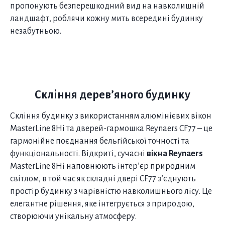
пропонують безперешкодний вид на навколишній
ландшафт, роблячи кожну мить всередині будинку
незабутньою.
Скління дерев’яного будинку
Скління будинку з використанням алюмінієвих вікон
MasterLine 8Hi та дверей-гармошка Reynaers CF77 – це
гармонійне поєднання бельгійської точності та
функціональності. Відкриті, сучасні
вікна Reynaers
MasterLine 8Hi наповнюють інтер’єр природним
світлом, в той час як складні двері CF77 з’єднують
простір будинку з чарівністю навколишнього лісу. Це
елегантне рішення, яке інтегрується з природою,
створюючи унікальну атмосферу.