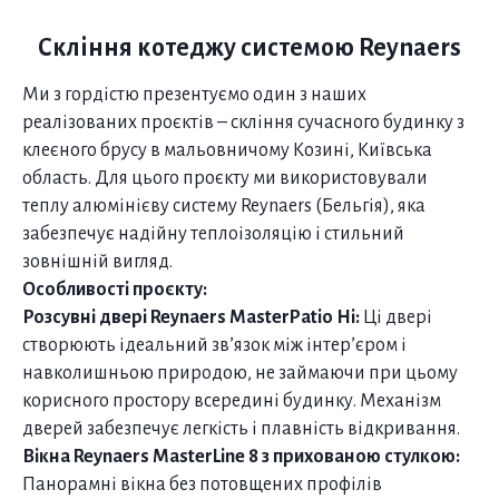
Скління котеджу системою Reynaers
Ми з гордістю презентуємо один з наших
реалізованих проєктів – скління сучасного будинку з
клеєного брусу в мальовничому Козині, Київська
область. Для цього проєкту ми використовували
теплу алюмінієву систему Reynaers (Бельгія), яка
забезпечує надійну теплоізоляцію і стильний
зовнішній вигляд.
Особливості проєкту:
Розсувні двері Reynaers
MasterPatio Hi:
Ці двері
створюють ідеальний зв’язок між інтер’єром і
навколишньою природою, не займаючи при цьому
корисного простору всередині будинку. Механізм
дверей забезпечує легкість і плавність відкривання.
Вікна Reynaers
MasterLine 8 з прихованою стулкою:
Панорамні вікна без потовщених профілів