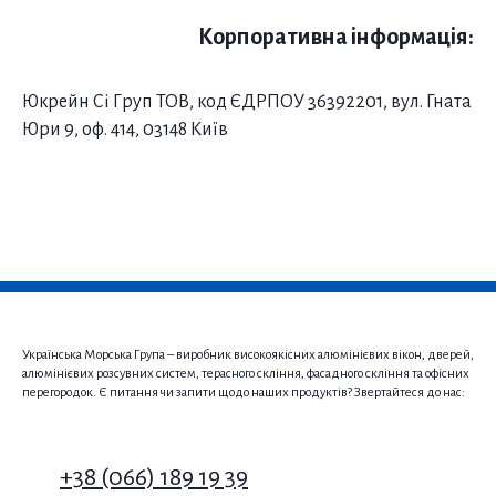
Корпоративна інформація:
Юкрейн Сі Груп ТОВ, код ЄДРПОУ 36392201, вул. Гната
Юри 9, оф. 414, 03148 Київ
Українська Морська Група – виробник високоякісних алюмінієвих вікон, дверей,
алюмінієвих розсувних систем, терасного скління, фасадного скління та офісних
перегородок. Є питання чи запити щодо наших продуктів? Звертайтеся до нас:
+38 (066) 189 19 39