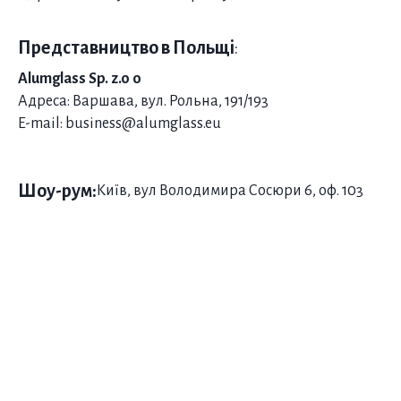
Представництво в Польщі
:
Alumglass Sp. z.o o
Адреса: Варшава, вул. Рольна, 191/193
E-mail: business@alumglass.eu
Шоу-рум:
Київ, вул Володимира Сосюри 6, оф. 103