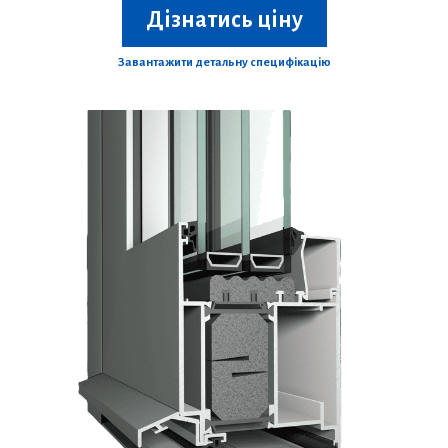
Дізнатись ціну
Завантажити детальну специфікацію