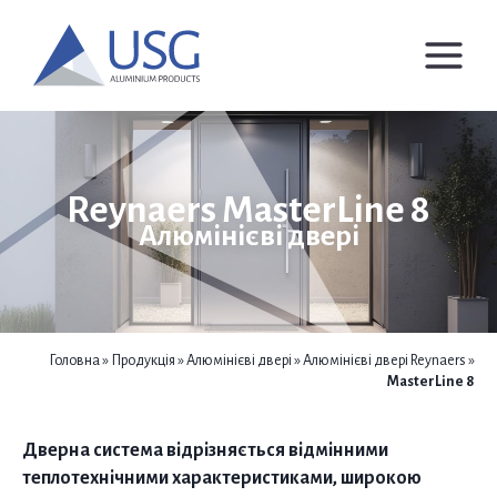
Перейти
до
вмісту
Reynaers MasterLine 8
Алюмінієві двері
Головна
»
Продукція
»
Алюмінієві двері
»
Алюмінієві двері Reynaers
»
MasterLine 8
Дверна система відрізняється відмінними
теплотехнічними характеристиками, широкою