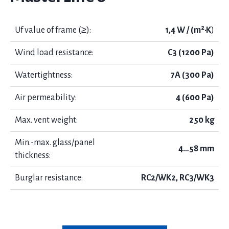
Uf value of frame (≥):
1,4 W / (m²·K
)
Wind load resistance:
C3 (1200 Pa)
Watertightness:
7A (300 Pa)
Air permeability:
4 (600 Pa)
Max. vent weight:
250 kg
Min.-max. glass/panel
4…58 mm
thickness:
Burglar resistance:
RC2/WK2, RC3/WK3