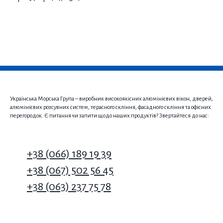
Українська Морська Група – виробник високоякісних алюмінієвих вікон, дверей,
алюмінієвих розсувних систем, терасного скління, фасадного скління та офісних
перегородок. Є питання чи запити щодо наших продуктів? Звертайтеся до нас:
+38 (066) 189 19 39
+38 (067) 502 56 45
+38 (063) 237 75 78