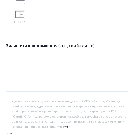
фасади
розсувні
Залишити повідомлення
(якщо ви бажаєте):
Я даю згоду на обробку моїх персональних даних ТОВ “Юкрейн Сі Груп” у вигляді:
імені та прізвища, адреси електронної пошти, номера телефону, з метою надсилання
мені маркетингової інформації про продукти та послуги, що пропонуються ТОВ
“Юкрейн Сі Груп” за допомогою електронних засобів зв’язку, відповідно до положень
статті 10(1) та (2) Закону “Про надання електронних послуг”. З повною версією Політики
конфіденційності можна ознайомитися
тут
.
*