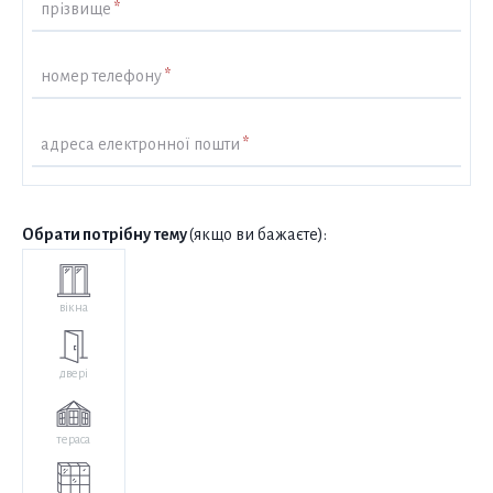
прізвище
*
номер телефону
*
адреса електронної пошти
*
Обрати потрібну тему
(якщо ви бажаєте):
вікна
двері
тераса