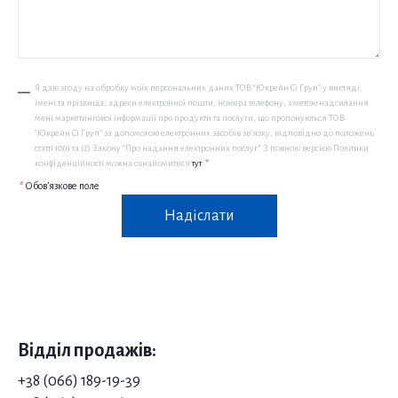
Я даю згоду на обробку моїх персональних даних ТОВ “Юкрейн Сі Груп” у вигляді:
імені та прізвища, адреси електронної пошти, номера телефону, з метою надсилання
мені маркетингової інформації про продукти та послуги, що пропонуються ТОВ
“Юкрейн Сі Груп” за допомогою електронних засобів зв’язку, відповідно до положень
статті 10(1) та (2) Закону “Про надання електронних послуг”. З повною версією Політики
конфіденційності можна ознайомитися
тут
.
*
*
Обов’язкове поле
Надіслати
Відділ продажів:
+38 (066) 189-19-39