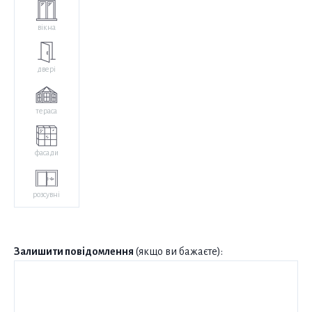
вікна
двері
тераса
фасади
розсувні
Залишити повідомлення
(якщо ви бажаєте):