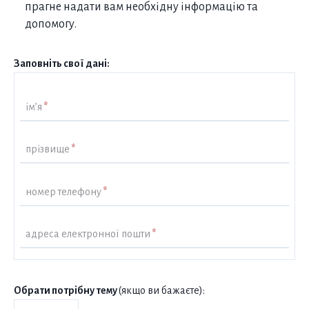
прагне надати вам необхідну інформацію та
допомогу.
Заповніть свої дані:
ім’я
*
прізвище
*
номер телефону
*
адреса електронної пошти
*
Обрати потрібну тему
(якщо ви бажаєте):